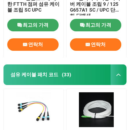
한 FTTH 점퍼 섬유 케이
버 케이블 조립 9 / 125
블 조립 SC UPC
G657A1 SC / UPC 단순
섬유 시험 장비
하 닦백색
최고의 가격
최고의 가격
연락처
연락처
섬유 케이블 패치 코드
(33)