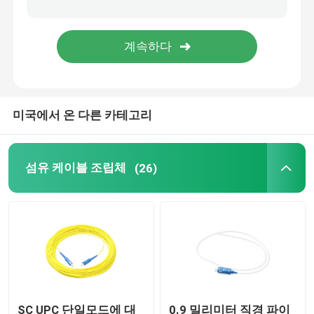
MPO 플러그반
광섬유 단자함
미국에서 온 다른 카테고리
광 섬유 스플라이스 클로우져
광섬유 미디어 컨버터
섬유 케이블 조립체
(26)
WDM 파장 분할 다중화 방식
이더넷 패치 케이블
섬유 케이블 악세서리
SC UPC 단일모드에 대
0.9 밀리미터 직경 파이