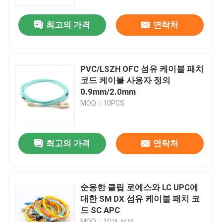
최고의 가격
연락처
VR 쇼
회사 소개
PVC/LSZH OFC 섬유 케이블 패치
코드 케이블 사용자 정의
공장 투어
0.9mm/2.0mm
MOQ：10PCS
품질 관리
최고의 가격
연락처
견적 요청
섬유 케이블 조립체
순응한 클립 로에스와 LC UPC에
대한 SM DX 섬유 케이블 패치 코
드 SC APC
섬유 케이블 패치 코드
MOQ：10개 부분