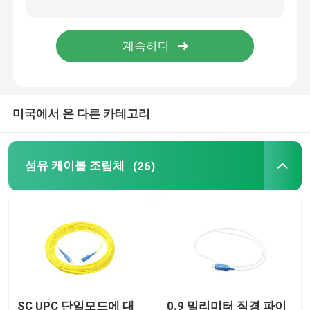
MPO 플러그반
광섬유 단자함
미국에서 온 다른 카테고리
광 섬유 스플라이스 클로우져
광섬유 미디어 컨버터
섬유 케이블 조립체
(26)
WDM 파장 분할 다중화 방식
이더넷 패치 케이블
섬유 케이블 악세서리
SC UPC 단일모드에 대
0.9 밀리미터 직경 파이