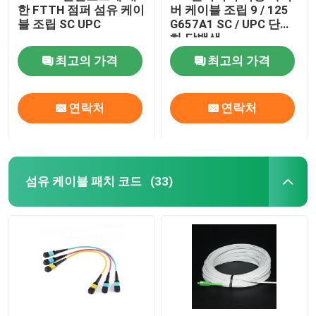
한 FTTH 점퍼 섬유 케이
버 케이블 조립 9 / 125
블 조립 SC UPC
G657A1 SC / UPC 단순
섬유 시험 장비
하 닦백색
최고의 가격
최고의 가격
연락처
연락처
섬유 케이블 패치 코드
(33)