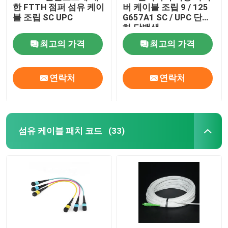
한 FTTH 점퍼 섬유 케이
버 케이블 조립 9 / 125
블 조립 SC UPC
G657A1 SC / UPC 단순
섬유 시험 장비
하 닦백색
최고의 가격
최고의 가격
연락처
연락처
섬유 케이블 패치 코드
(33)