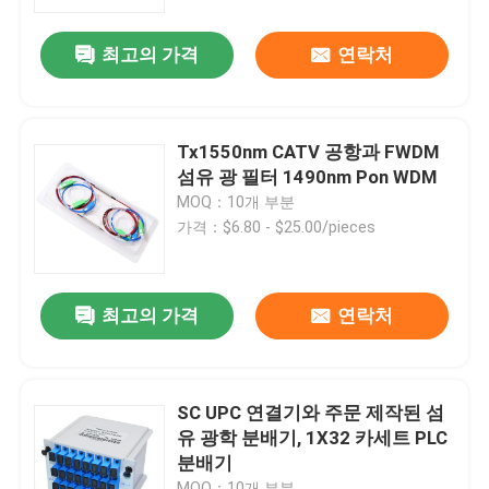
최고의 가격
연락처
VR 쇼
회사 소개
Tx1550nm CATV 공항과 FWDM
섬유 광 필터 1490nm Pon WDM
공장 투어
MOQ：10개 부분
가격：$6.80 - $25.00/pieces
품질 관리
최고의 가격
연락처
견적 요청
섬유 케이블 조립체
SC UPC 연결기와 주문 제작된 섬
유 광학 분배기, 1X32 카세트 PLC
분배기
섬유 케이블 패치 코드
MOQ：10개 부분