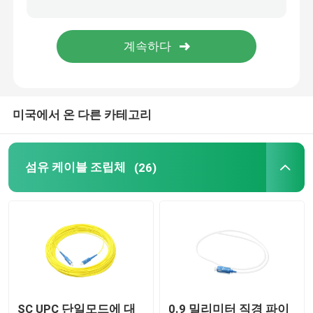
MPO 플러그반
광섬유 단자함
미국에서 온 다른 카테고리
광 섬유 스플라이스 클로우져
광섬유 미디어 컨버터
섬유 케이블 조립체
(26)
WDM 파장 분할 다중화 방식
이더넷 패치 케이블
섬유 케이블 악세서리
SC UPC 단일모드에 대
0.9 밀리미터 직경 파이