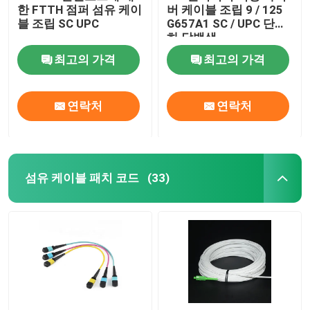
한 FTTH 점퍼 섬유 케이
버 케이블 조립 9 / 125
블 조립 SC UPC
G657A1 SC / UPC 단순
섬유 시험 장비
하 닦백색
최고의 가격
최고의 가격
연락처
연락처
섬유 케이블 패치 코드
(33)