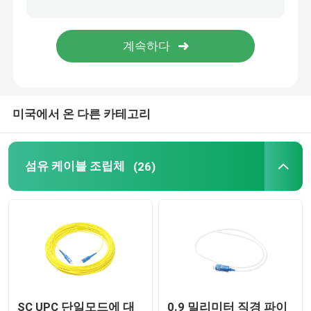
MPO 플러그반
광섬유 단자함
미국에서 온 다른 카테고리
광 섬유 스플라이스 클로우져
광섬유 미디어 컨버터
섬유 케이블 조립체
(26)
WDM 파장 분할 다중화 방식
이더넷 패치 케이블
섬유 케이블 악세서리
SC UPC 단일모드에 대
0.9 밀리미터 직경 파이