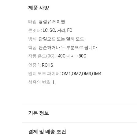
제품 사양
타입:
광섬유 케이블
콘넷터:
LC, SC, 거리, FC
방식:
단일모드 또는 멀티 모드
핵심:
단순하거나 두 부분으로 됩니다
작동 온도(0C):
-40C 내지 +80C
인증 1:
ROHS
멀티 모드 파이버:
OM1,OM2,OM3,OM4
섬유의 번호:
1.
기본 정보
결제 및 배송 조건