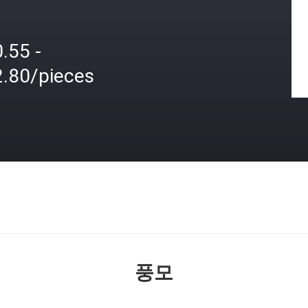
.55 -
2.80/pieces
격
풍모