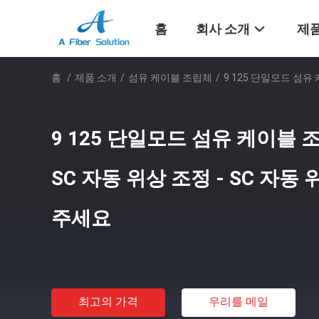
홈
회사 소개
제품
홈
/
제품 소개
/
섬유 케이블 조립체
/
9 125 단일모드 섬유
9 125 단일모드 섬유 케이블 
SC 자동 위상 조정 - SC 자동
주세요
최고의 가격
우리를 메일