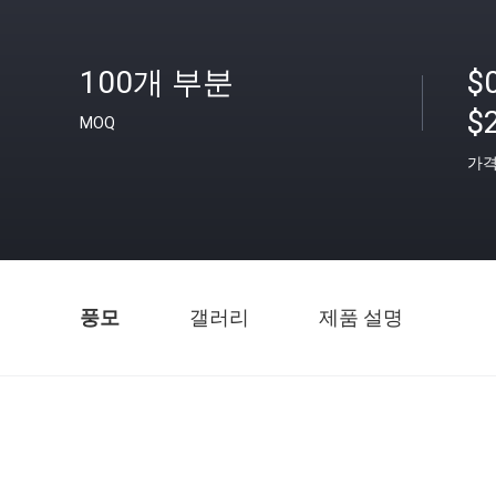
100개 부분
$0
$
MOQ
가
풍모
갤러리
제품 설명