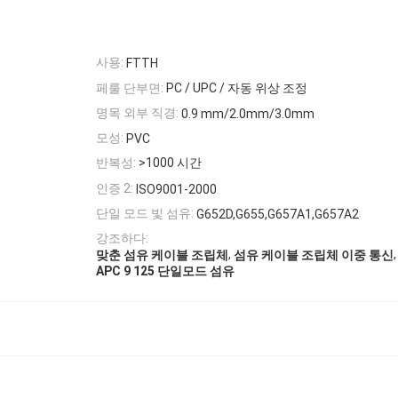
사용:
FTTH
페룰 단부면:
PC / UPC / 자동 위상 조정
명목 외부 직경:
0.9 mm/2.0mm/3.0mm
모성:
PVC
반복성:
>1000 시간
인증 2:
ISO9001-2000
단일 모드 빛 섬유:
G652D,G655,G657A1,G657A2
강조하다:
,
,
맞춘 섬유 케이블 조립체
섬유 케이블 조립체 이중 통신
APC 9 125 단일모드 섬유